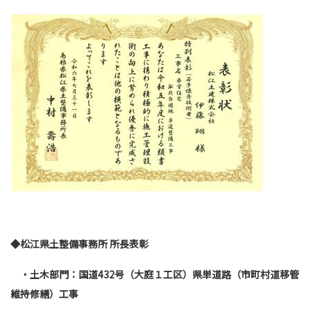
◆松江県土整備事務所 所長表彰
・土木部門：国道
432
号（大庭１工区）県単道路（市町村道移管
維持修繕）工事