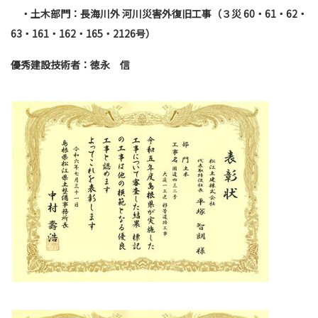
・土木部門：長海川外 河川災害外復旧工事（３災
60
・
61
・
62
・
63
・
161
・
162
・
165
・
2126
号）
優秀建設技術者：徳永 信