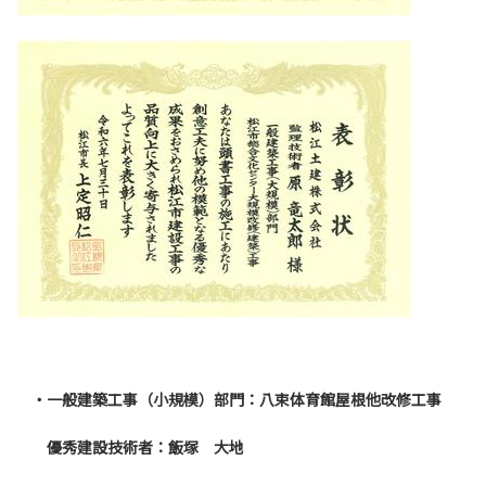
・一般建築工事（小規模）部門：八束体育館屋根他改修工事
優秀建設技術者：飯塚 大地