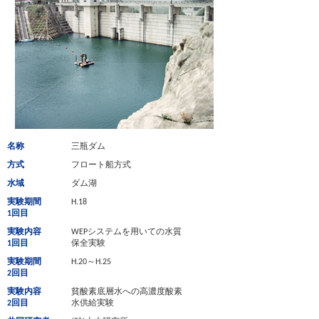
名称
三瓶ダム
方式
フロート船方式
水域
ダム湖
実験期間
H.18
1回目
実験内容
WEPシステムを用いての水質
1回目
保全実験
実験期間
H.20～H.25
2回目
実験内容
貧酸素底層水への高濃度酸素
2回目
水供給実験