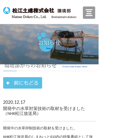
製品
WEPシステム
AQUA MIXER
会社案内
導入実績マップ
論文・研究発表
お問い合わせ
2020.12.17
開発中の水草対策技術の取材を受けました
（NHK松江放送局）
開発中の水草抑制技術の取材を受けました。
NHK松江放送局のしまねっと610内の特集番組として放